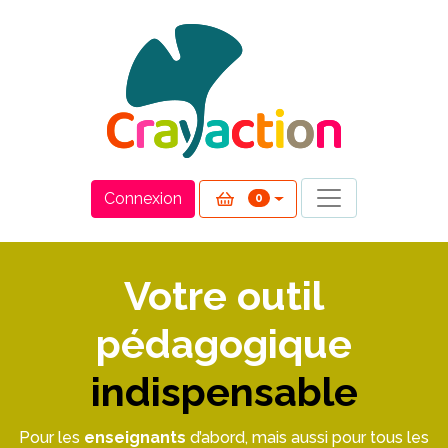
Panneau de gestion des cookies
Connexion
0
Votre outil
pédagogique
indispensable
Pour les
enseignants
d’abord, mais aussi pour tous les